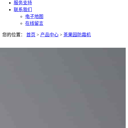
服务支持
联系我们
电子地图
在线留言
您的位置：
首页
>
产品中心
>
茶果园防霜机