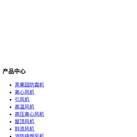
产品中心
茶果园防霜机
离心风机
引风机
高温风机
高压离心风机
屋顶风机
斜流风机
消防排烟风机