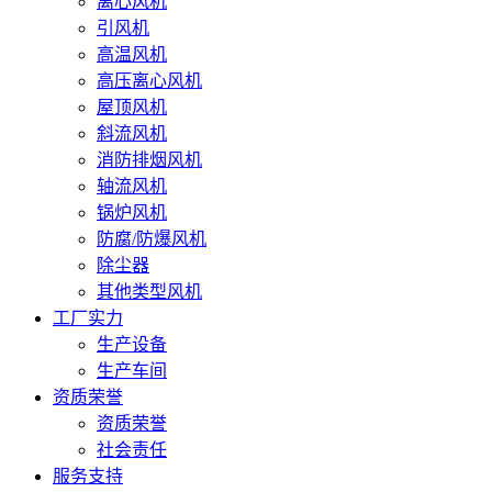
离心风机
引风机
高温风机
高压离心风机
屋顶风机
斜流风机
消防排烟风机
轴流风机
锅炉风机
防腐/防爆风机
除尘器
其他类型风机
工厂实力
生产设备
生产车间
资质荣誉
资质荣誉
社会责任
服务支持