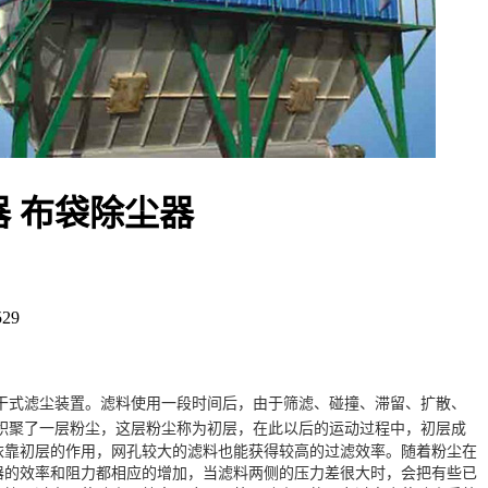
 布袋除尘器
29
干式滤尘装置。滤料使用一段时间后，由于筛滤、碰撞、滞留、扩散、
积聚了一层粉尘，这层粉尘称为初层，在此以后的运动过程中，初层成
依靠初层的作用，网孔较大的滤料也能获得较高的过滤效率。随着粉尘在
器的效率和阻力都相应的增加，当滤料两侧的压力差很大时，会把有些已