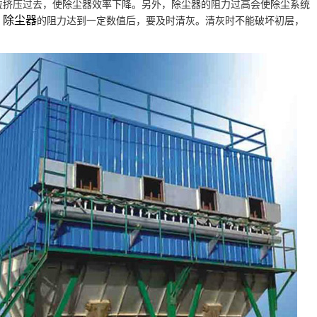
粒挤压过去，使除尘器效率下降。另外，除尘器的阻力过高会使除尘系统
除尘器
，
的阻力达到一定数值后，要及时清灰。清灰时不能破坏初层，