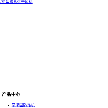
1-3E型粮食烘干风机
产品中心
茶果园防霜机