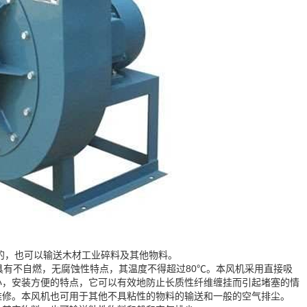
的，也可以输送木材工业碎料及其他物料。
具有不自燃，无腐蚀性特点，其温度不得超过80℃。本风机采用直接吸
小，安装方便的特点，它可以有效地防止长质性纤维缠挂而引起堵塞的情
维修。本风机也可用于其他不具粘性的物料的输送和一般的空气排尘。