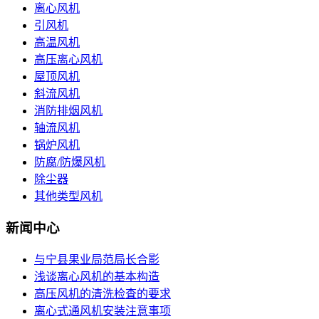
离心风机
引风机
高温风机
高压离心风机
屋顶风机
斜流风机
消防排烟风机
轴流风机
锅炉风机
防腐/防爆风机
除尘器
其他类型风机
新闻中心
与宁县果业局范局长合影
浅谈离心风机的基本构造
高压风机的清洗检査的要求
离心式通风机安装注意事项