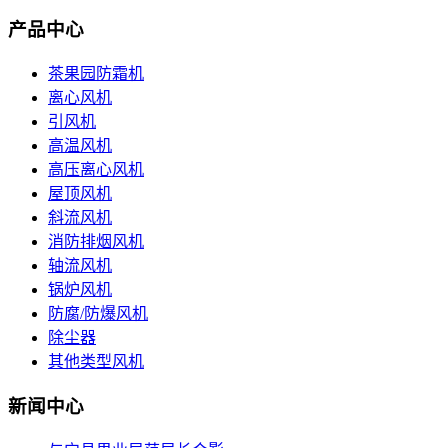
产品中心
茶果园防霜机
离心风机
引风机
高温风机
高压离心风机
屋顶风机
斜流风机
消防排烟风机
轴流风机
锅炉风机
防腐/防爆风机
除尘器
其他类型风机
新闻中心