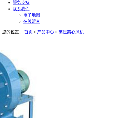
服务支持
联系我们
电子地图
在线留言
您的位置：
首页
>
产品中心
>
高压离心风机