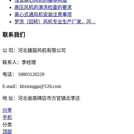
浅谈离心风机的基本构造
高压风机的清洗检査的要求
离心式通风机安装注意事项
罗茨（回转）风机专业生产厂家，河…
联系我们
公 司：河北雄鼓风机有限公司
联系人：李经理
电话： 18803126529
E-mail：hbxionggu@126.com
地 址：河北省高碑店市方官镇北李庄
分享
手机
分类
顶部