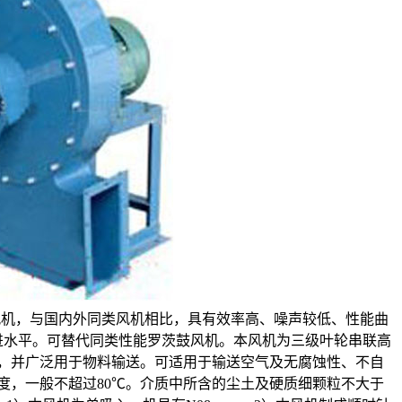
风机，与国内外同类风机相比，具有效率高、噪声较低、性能曲
进水平。可替代同类性能罗茨鼓风机。本风机为三级叶轮串联高
，并广泛用于物料输送。可适用于输送空气及无腐蚀性、不自
度，一般不超过80℃。介质中所含的尘土及硬质细颗粒不大于